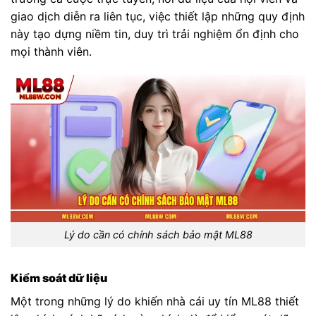
giao dịch diễn ra liên tục, việc thiết lập những quy định
này tạo dựng niềm tin, duy trì trải nghiệm ổn định cho
mọi thành viên.
Lý do cần có chính sách bảo mật ML88
Kiểm soát dữ liệu
Một trong những lý do khiến nhà cái uy tín ML88 thiết