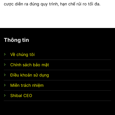
cược diễn ra đúng quy trình, hạn chế rủi ro tối đa.
Thông tin
Về chúng tôi
Chính sách bảo mật
Điều khoản sử dụng
Miễn trách nhiệm
Shibal CEO