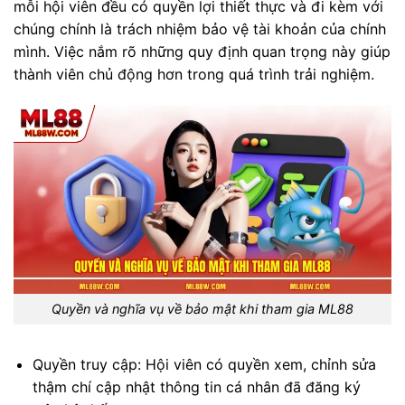
mỗi hội viên đều có quyền lợi thiết thực và đi kèm với
chúng chính là trách nhiệm bảo vệ tài khoản của chính
mình. Việc nắm rõ những quy định quan trọng này giúp
thành viên chủ động hơn trong quá trình trải nghiệm.
Quyền và nghĩa vụ về bảo mật khi tham gia ML88
Quyền truy cập: Hội viên có quyền xem, chỉnh sửa
thậm chí cập nhật thông tin cá nhân đã đăng ký