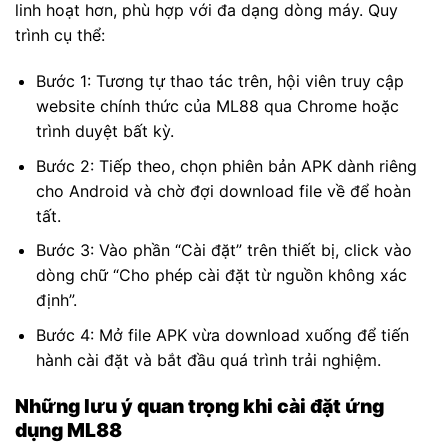
linh hoạt hơn, phù hợp với đa dạng dòng máy. Quy
trình cụ thể:
Bước 1: Tương tự thao tác trên, hội viên truy cập
website chính thức của ML88 qua Chrome hoặc
trình duyệt bất kỳ.
Bước 2: Tiếp theo, chọn phiên bản APK dành riêng
cho Android và chờ đợi download file về để hoàn
tất.
Bước 3: Vào phần “Cài đặt” trên thiết bị, click vào
dòng chữ “Cho phép cài đặt từ nguồn không xác
định”.
Bước 4: Mở file APK vừa download xuống để tiến
hành cài đặt và bắt đầu quá trình trải nghiệm.
Những lưu ý quan trọng khi cài đặt ứng
dụng ML88