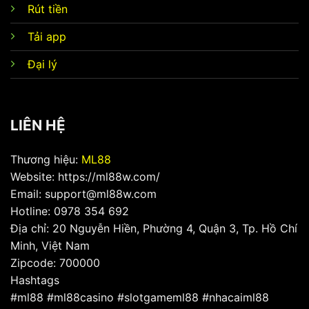
Rút tiền
Tải app
Đại lý
LIÊN HỆ
Thương hiệu:
ML88
Website: https://ml88w.com/
Email:
support@ml88w.com
Hotline: 0978 354 692
Địa chỉ: 20 Nguyễn Hiền, Phường 4, Quận 3, Tp. Hồ Chí
Minh, Việt Nam
Zipcode: 700000
Hashtags
#ml88 #ml88casino #slotgameml88 #nhacaiml88