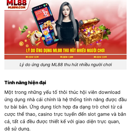
Lý do ứng dụng ML88 thu hút nhiều người chơi
Tính năng hiện đại
Một trong những yếu tố thôi thúc hội viên download
ứng dụng nhà cái chính là hệ thống tính năng được đầu
tư bài bản. Ứng dụng tích hợp đa dạng trò chơi từ cá
cược thể thao, casino trực tuyến đến slot game và bắn
cá, tất cả đều được thiết kế với giao diện trực quan,
dễ sử dụng.