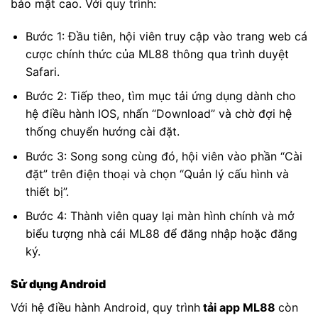
bảo mật cao. Với quy trình:
Bước 1: Đầu tiên, hội viên truy cập vào trang web cá
cược chính thức của ML88 thông qua trình duyệt
Safari.
Bước 2: Tiếp theo, tìm mục tải ứng dụng dành cho
hệ điều hành IOS, nhấn “Download” và chờ đợi hệ
thống chuyển hướng cài đặt.
Bước 3: Song song cùng đó, hội viên vào phần “Cài
đặt” trên điện thoại và chọn “Quản lý cấu hình và
thiết bị”.
Bước 4: Thành viên quay lại màn hình chính và mở
biểu tượng nhà cái ML88 để đăng nhập hoặc đăng
ký.
Sử dụng Android
Với hệ điều hành Android, quy trình
tải app ML88
còn