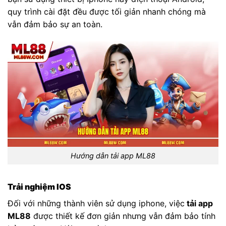
quy trình cài đặt đều được tối giản nhanh chóng mà
vẫn đảm bảo sự an toàn.
Hướng dẫn tải app ML88
Trải nghiệm IOS
Đối với những thành viên sử dụng iphone, việc
tải app
ML88
được thiết kế đơn giản nhưng vẫn đảm bảo tính