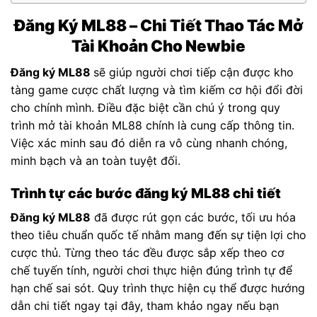
Đăng Ký ML88 – Chi Tiết Thao Tác Mở
Tài Khoản Cho Newbie
Đăng ký ML88
sẽ giúp người chơi tiếp cận được kho
tàng game cược chất lượng và tìm kiếm cơ hội đổi đời
cho chính mình. Điều đặc biệt cần chú ý trong quy
trình mở tài khoản ML88 chính là cung cấp thông tin.
Việc xác minh sau đó diễn ra vô cùng nhanh chóng,
minh bạch và an toàn tuyệt đối.
Trình tự các bước đăng ký ML88 chi tiết
Đăng ký ML88
đã được rút gọn các bước, tối ưu hóa
theo tiêu chuẩn quốc tế nhằm mang đến sự tiện lợi cho
cược thủ. Từng theo tác đều được sắp xếp theo cơ
chế tuyến tính, người chơi thực hiện đúng trình tự để
hạn chế sai sót. Quy trình thực hiện cụ thể được hướng
dẫn chi tiết ngay tại đây, tham khảo ngay nếu bạn