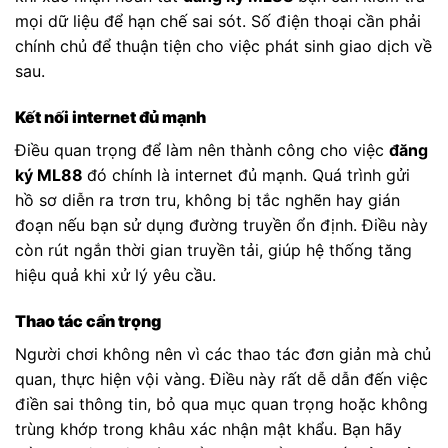
mọi dữ liệu để hạn chế sai sót. Số điện thoại cần phải
chính chủ để thuận tiện cho việc phát sinh giao dịch về
sau.
Kết nối internet đủ mạnh
Điều quan trọng để làm nên thành công cho việc
đăng
ký ML88
đó chính là internet đủ mạnh. Quá trình gửi
hồ sơ diễn ra trơn tru, không bị tắc nghẽn hay gián
đoạn nếu bạn sử dụng đường truyền ổn định. Điều này
còn rút ngắn thời gian truyền tải, giúp hệ thống tăng
hiệu quả khi xử lý yêu cầu.
Thao tác cẩn trọng
Người chơi không nên vì các thao tác đơn giản mà chủ
quan, thực hiện vội vàng. Điều này rất dễ dẫn đến việc
điền sai thông tin, bỏ qua mục quan trọng hoặc không
trùng khớp trong khâu xác nhận mật khẩu. Bạn hãy