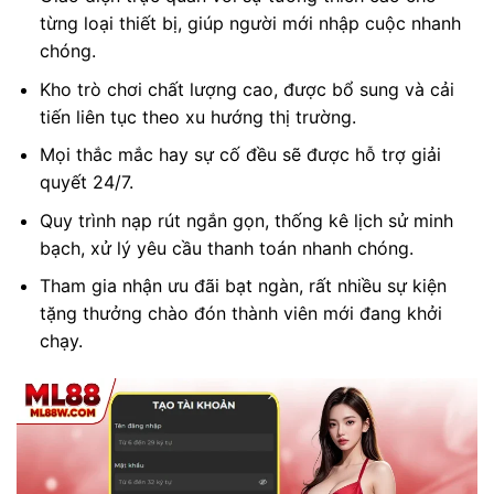
từng loại thiết bị, giúp người mới nhập cuộc nhanh
chóng.
Kho trò chơi chất lượng cao, được bổ sung và cải
tiến liên tục theo xu hướng thị trường.
Mọi thắc mắc hay sự cố đều sẽ được hỗ trợ giải
quyết 24/7.
Quy trình nạp rút ngắn gọn, thống kê lịch sử minh
bạch, xử lý yêu cầu thanh toán nhanh chóng.
Tham gia nhận ưu đãi bạt ngàn, rất nhiều sự kiện
tặng thưởng chào đón thành viên mới đang khởi
chạy.