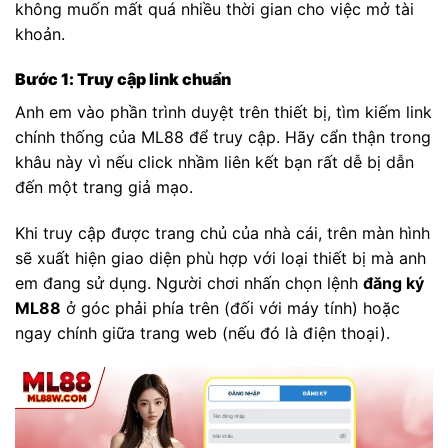
không muốn mất quá nhiều thời gian cho việc mở tài
khoản.
Bước 1: Truy cập link chuẩn
Anh em vào phần trình duyệt trên thiết bị, tìm kiếm link
chính thống của ML88 để truy cập. Hãy cẩn thận trong
khâu này vì nếu click nhầm liên kết bạn rất dễ bị dẫn
đến một trang giả mạo.
Khi truy cập được trang chủ của nhà cái, trên màn hình
sẽ xuất hiện giao diện phù hợp với loại thiết bị mà anh
em đang sử dụng. Người chơi nhấn chọn lệnh
đăng ký
ML88
ở góc phải phía trên (đối với máy tính) hoặc
ngay chính giữa trang web (nếu đó là điện thoại).