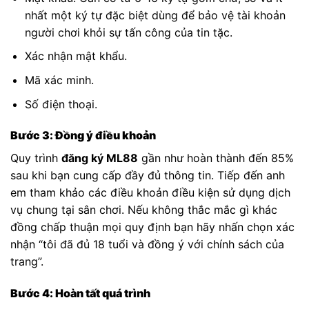
nhất một ký tự đặc biệt dùng để bảo vệ tài khoản
người chơi khỏi sự tấn công của tin tặc.
Xác nhận mật khẩu.
Mã xác minh.
Số điện thoại.
Bước 3: Đồng ý điều khoản
Quy trình
đăng ký ML88
gần như hoàn thành đến 85%
sau khi bạn cung cấp đầy đủ thông tin. Tiếp đến anh
em tham khảo các điều khoản điều kiện sử dụng dịch
vụ chung tại sân chơi. Nếu không thắc mắc gì khác
đồng chấp thuận mọi quy định bạn hãy nhấn chọn xác
nhận “tôi đã đủ 18 tuổi và đồng ý với chính sách của
trang”.
Bước 4: Hoàn tất quá trình