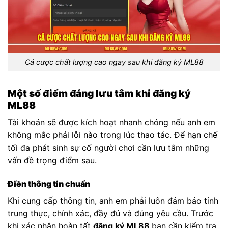
Cá cược chất lượng cao ngay sau khi đăng ký ML88
Một số điểm đáng lưu tâm khi đăng ký
ML88
Tài khoản sẽ được kích hoạt nhanh chóng nếu anh em
không mắc phải lỗi nào trong lúc thao tác. Để hạn chế
tối đa phát sinh sự cố người chơi cần lưu tâm những
vấn đề trọng điểm sau.
Điền thông tin chuẩn
Khi cung cấp thông tin, anh em phải luôn đảm bảo tính
trung thực, chính xác, đầy đủ và đúng yêu cầu. Trước
khi xác nhận hoàn tất
đăng ký ML88
bạn cần kiểm tra