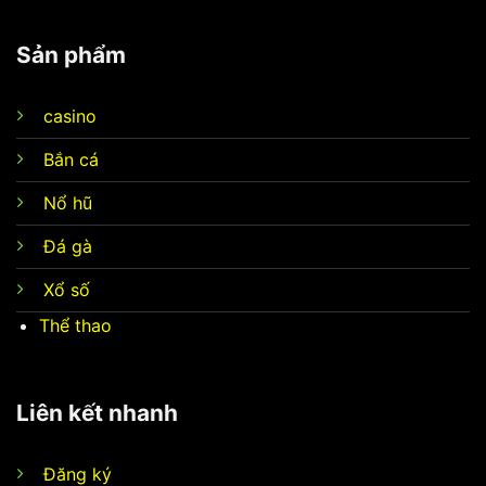
Sản phẩm
casino
Bắn cá
Nổ hũ
Đá gà
Xổ số
Thể thao
Liên kết nhanh
Đăng ký