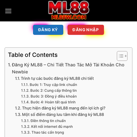
ĐĂNG KÝ
ĐĂNG NHẬP
Table of Contents
Đăng Ký ML88 – Chi Tiết Thao Tác Mở Tài Khoản Cho
Newbie
Trình tự các bước đăng ký ML88 chi tiết
Bước 1: Truy cập link chuẩn
Bước 2: Cung cấp thông tin
Bước 3: Đồng ý điều khoản
Bước 4: Hoàn tất quá trình
Thực hiện đăng ký ML88 mang đến lợi ích gì?
Một số điểm đáng lưu tâm khi đăng ký ML88
Điền thông tin chuẩn
Kết nối internet đủ mạnh
Thao tác cẩn trọng