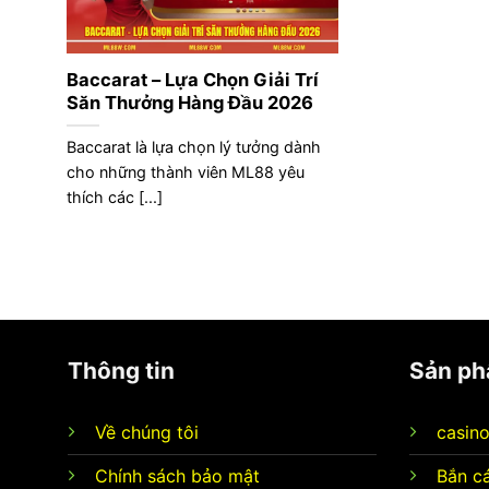
Baccarat – Lựa Chọn Giải Trí
Săn Thưởng Hàng Đầu 2026
Baccarat là lựa chọn lý tưởng dành
cho những thành viên ML88 yêu
thích các [...]
Thông tin
Sản p
Về chúng tôi
casin
Chính sách bảo mật
Bắn c