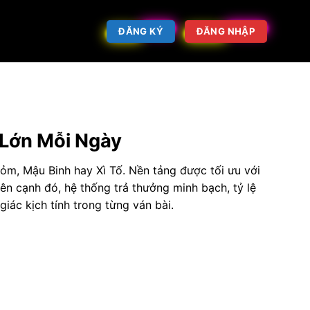
ĐĂNG KÝ
ĐĂNG NHẬP
 Lớn Mỗi Ngày
hỏm, Mậu Binh hay Xì Tố. Nền tảng được tối ưu với
Bên cạnh đó, hệ thống trả thưởng minh bạch, tỷ lệ
iác kịch tính trong từng ván bài.