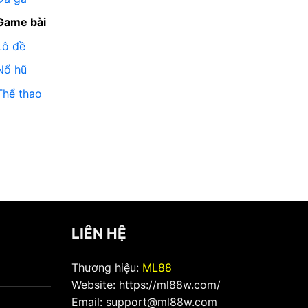
Game bài
Lô đề
Nổ hũ
Thể thao
LIÊN HỆ
Thương hiệu:
ML88
Website: https://ml88w.com/
Email:
support@ml88w.com