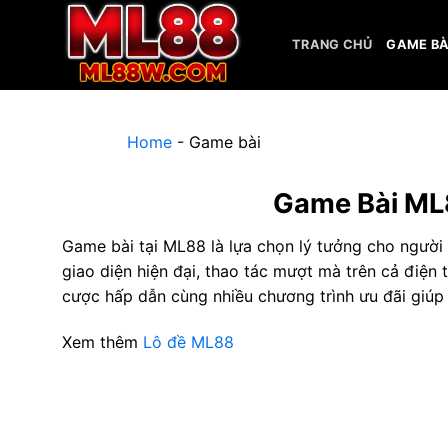
TRANG CHỦ
GAME BÀ
Home
-
Game bài
Game Bài ML8
Game bài tại
ML88
là lựa chọn lý tưởng cho người 
giao diện hiện đại, thao tác mượt mà trên cả điện 
cược hấp dẫn cùng nhiều chương trình ưu đãi giúp 
Xem thêm
Lô đề ML88