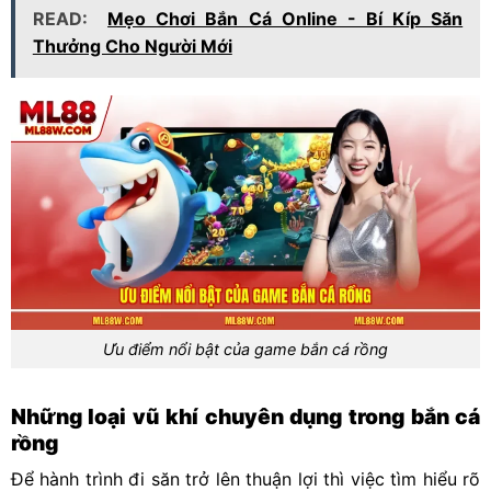
READ:
Mẹo Chơi Bắn Cá Online - Bí Kíp Săn
Thưởng Cho Người Mới
Ưu điểm nổi bật của game bắn cá rồng
Những loại vũ khí chuyên dụng trong bắn cá
rồng
Để hành trình đi săn trở lên thuận lợi thì việc tìm hiểu rõ