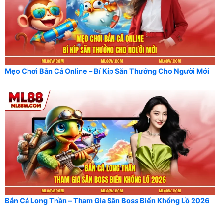
Mẹo Chơi Bắn Cá Online – Bí Kíp Săn Thưởng Cho Người Mới
Bắn Cá Long Thần – Tham Gia Săn Boss Biển Khổng Lồ 2026