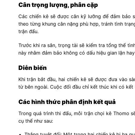
Cân trọng lượng, phân cặp
Các chiến kê sẽ được cân kỹ lưỡng để đảm bảo s
theo từng khung cân nặng phù hợp, tránh tình trạ
trận đấu.
Trước khi ra sân, trọng tài sẽ kiểm tra tổng thể t
này nhằm đảm bảo không có dấu hiệu gian lận hay 
Diễn biến
Khi trận bắt đầu, hai chiến kê sẽ được đưa vào s
từ bên ngoài. Cuộc đối đầu chỉ kết thúc khi có kết
Các hình thức phân định kết quả
Trong quá trình thi đấu, mỗi trận chọi kê Thomo 
cụ thể như sau:
Thắng tuyệt đối: Một trong hai chiến kê bị hạ g