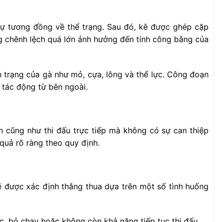
ự tương đồng về thể trạng. Sau đó, kê được ghép cặp
ng chênh lệch quá lớn ảnh hưởng đến tính công bằng của
ình trạng của gà như mỏ, cựa, lông và thể lực. Công đoạn
tác động từ bên ngoài.
àn cũng như thi đấu trực tiếp mà không có sự can thiệp
 quả rõ ràng theo quy định.
sẽ được xác định thắng thua dựa trên một số tình huống
ục, bỏ chạy hoặc không còn khả năng tiếp tục thi đấu.