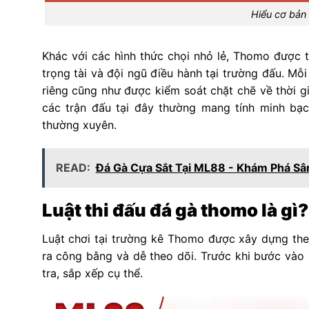
Hiểu cơ bản 
Khác với các hình thức chọi nhỏ lẻ, Thomo được t
trọng tài và đội ngũ điều hành tại trường đấu. Mỗi
riêng cũng như được kiểm soát chặt chẽ về thời g
các trận đấu tại đây thường mang tính minh bạ
thường xuyên.
READ:
Đá Gà Cựa Sắt Tại ML88 - Khám Phá Sân
Luật thi đấu đá gà thomo là gì?
Luật chơi tại trường kê Thomo được xây dựng the
ra công bằng và dễ theo dõi. Trước khi bước vào 
tra, sắp xếp cụ thể.