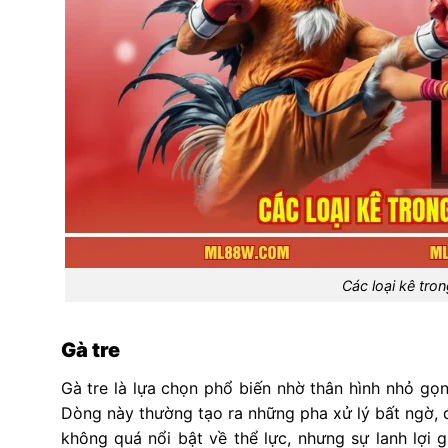
Các loại kê tro
Gà tre
Gà tre là lựa chọn phổ biến nhờ thân hình nhỏ gọn
Dòng này thường tạo ra những pha xử lý bất ngờ, đ
không quá nổi bật về thể lực, nhưng sự lanh lợi gi