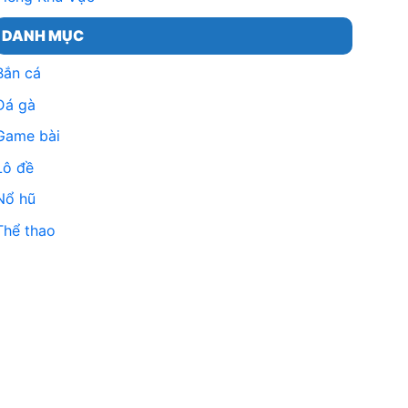
DANH MỤC
Bắn cá
Đá gà
Game bài
Lô đề
Nổ hũ
Thể thao