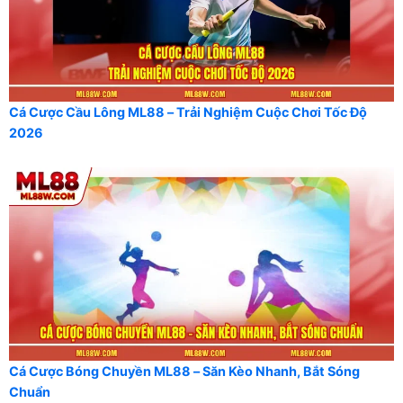
Cá Cược Cầu Lông ML88 – Trải Nghiệm Cuộc Chơi Tốc Độ
2026
Cá Cược Bóng Chuyền ML88 – Săn Kèo Nhanh, Bắt Sóng
Chuẩn