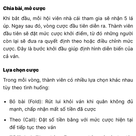
Chia bài, mở cược
Khi bắt đầu, mỗi hội viên nhà cái tham gia sẽ nhận 5 lá
úp. Ngay sau đó, vòng cược đầu tiên diễn ra. Thành viên
đầu tiên sẽ đặt mức cược khởi điểm, từ đó những người
còn lại sẽ đưa ra quyết định theo hoặc điều chỉnh mức
cược. Đây là bước khởi đầu giúp định hình diễn biến của
cả ván.
Lựa chọn cược
Trong mỗi vòng, thành viên có nhiều lựa chọn khác nhau
tùy theo tình huống:
Bỏ bài (Fold): Rút lui khỏi ván khi quân không đủ
mạnh, chấp nhận mất số tiền đã cược
Theo (Call): Đặt số tiền bằng với mức cược hiện tại
để tiếp tục theo ván