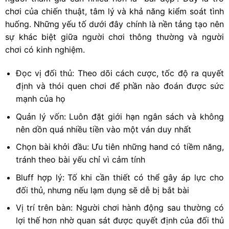
chơi của chiến thuật, tâm lý và khả năng kiểm soát tình
huống. Những yếu tố dưới đây chính là nền tảng tạo nên
sự khác biệt giữa người chơi thông thường và người
chơi có kinh nghiệm.
Đọc vị đối thủ: Theo dõi cách cược, tốc độ ra quyết
định và thói quen chơi để phần nào đoán được sức
mạnh của họ
Quản lý vốn: Luôn đặt giới hạn ngân sách và không
nên dồn quá nhiều tiền vào một ván duy nhất
Chọn bài khởi đầu: Ưu tiên những hand có tiềm năng,
tránh theo bài yếu chỉ vì cảm tính
Bluff hợp lý: Tố khi cần thiết có thể gây áp lực cho
đối thủ, nhưng nếu lạm dụng sẽ dễ bị bắt bài
Vị trí trên bàn: Người chơi hành động sau thường có
lợi thế hơn nhờ quan sát được quyết định của đối thủ