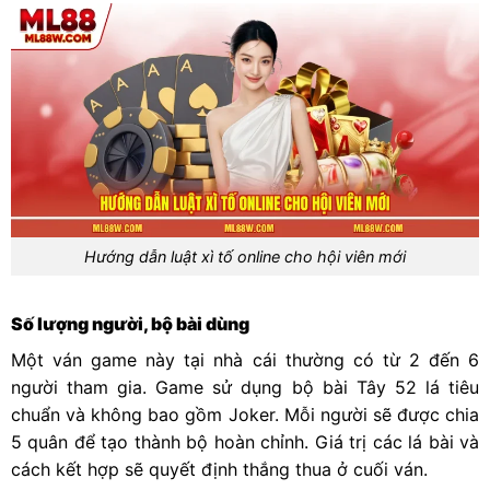
Hướng dẫn luật xì tố online cho hội viên mới
Số lượng người, bộ bài dùng
Một ván game này tại nhà cái thường có từ 2 đến 6
người tham gia. Game sử dụng bộ bài Tây 52 lá tiêu
chuẩn và không bao gồm Joker. Mỗi người sẽ được chia
5 quân để tạo thành bộ hoàn chỉnh. Giá trị các lá bài và
cách kết hợp sẽ quyết định thắng thua ở cuối ván.