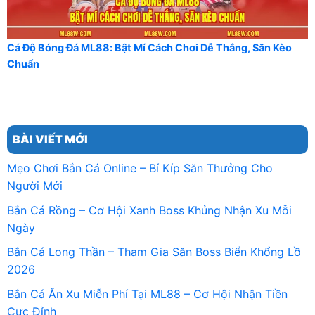
Cá Độ Bóng Đá ML88: Bật Mí Cách Chơi Dễ Thắng, Săn Kèo
Chuẩn
BÀI VIẾT MỚI
Mẹo Chơi Bắn Cá Online – Bí Kíp Săn Thưởng Cho
Người Mới
Bắn Cá Rồng – Cơ Hội Xanh Boss Khủng Nhận Xu Mỗi
Ngày
Bắn Cá Long Thần – Tham Gia Săn Boss Biển Khổng Lồ
2026
Bắn Cá Ăn Xu Miễn Phí Tại ML88 – Cơ Hội Nhận Tiền
Cực Đỉnh