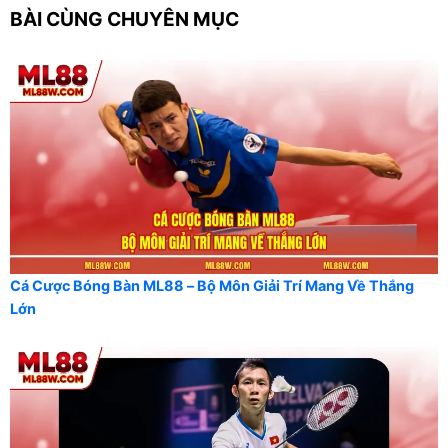
BÀI CÙNG CHUYÊN MỤC
Cá Cược Bóng Bàn ML88 – Bộ Môn Giải Trí Mang Về Thắng
Lớn