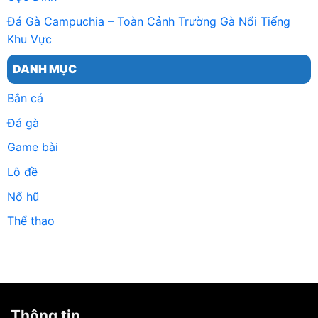
Đá Gà Campuchia – Toàn Cảnh Trường Gà Nổi Tiếng
Khu Vực
DANH MỤC
Bắn cá
Đá gà
Game bài
Lô đề
Nổ hũ
Thể thao
Thông tin